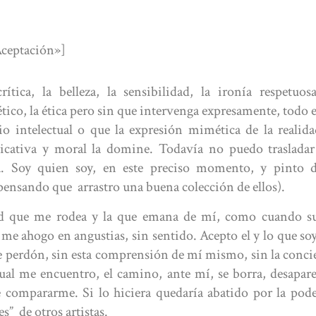
Aceptación»]
rítica, la belleza, la sensibilidad, la ironía respetuos
ético, la ética pero sin que intervenga expresamente, todo el
io intelectual o que la expresión mimética de la realid
cativa y moral la domine. Todavía no puedo trasladar 
la. Soy quien soy, en este preciso momento, y pinto 
 pensando que
arrastro una buena colección de ellos).
dad que me rodea y la que emana de mí, como cuando su
me ahogo en angustias, sin sentido. Acepto el y lo que so
ste perdón, sin esta comprensión de mí mismo, sin la conci
al me encuentro, el camino, ante mí, se borra, desapare
e compararme. Si lo hiciera quedaría abatido por la pode
es”
de otros artistas.