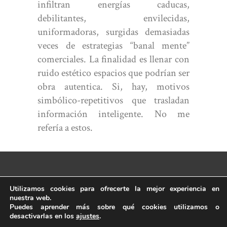
infiltran energías caducas,
debilitantes, envilecidas,
uniformadoras, surgidas demasiadas
veces de estrategias “banal mente”
comerciales. La finalidad es llenar con
ruido estético espacios que podrían ser
obra autentica. Si, hay, motivos
simbólico-repetitivos que trasladan
información inteligente. No me
refería a estos.
Aviso Legal
–
Políticas de Privacidad
–
Política de
Utilizamos cookies para ofrecerte la mejor experiencia en
Cookies
nuestra web.
© Copyright Ribera Turu. Todos los derechos
Puedes aprender más sobre qué cookies utilizamos o
desactivarlas en los
ajustes
.
reservados.