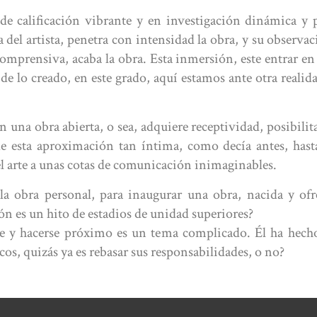
 de calificación vibrante y en investigación dinámica y 
 del artista, penetra con intensidad la obra, y su observac
mprensiva, acaba la obra. Esta inmersión, este entrar en 
de lo creado, en este grado, aquí estamos ante otra realida
n una obra abierta, o sea, adquiere receptividad, posibilita 
de esta aproximación tan íntima, como decía antes, has
el arte a unas cotas de comunicación inimaginables.
la obra personal, para inaugurar una obra, nacida y ofre
n es un hito de estadios de unidad superiores?
rse y hacerse próximo es un tema complicado. Él ha hecho
os, quizás ya es rebasar sus responsabilidades, o no?